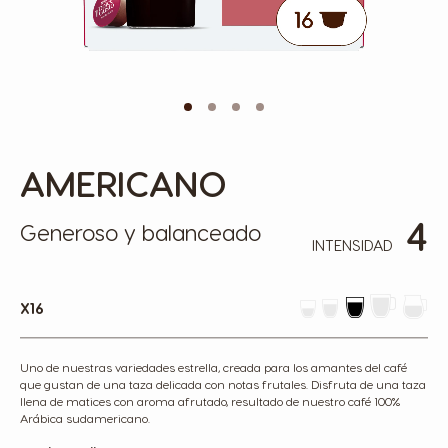
AMERICANO
Skip
to
the
4
beginning
Generoso y balanceado
of
INTENSIDAD
the
images
gallery
x16
Uno de nuestras variedades estrella, creada para los amantes del café
que gustan de una taza delicada con notas frutales. Disfruta de una taza
llena de matices con aroma afrutado, resultado de nuestro café 100%
Arábica sudamericano.