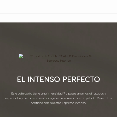
EL INTENSO PERFECTO
Este café corto tiene una intensidad 7 y posee aromas afrutados y
especiados, cuerpo suave y una generosa crema aterciopelada. Deléita tus
sentidos con nuestro Espresso intenso.