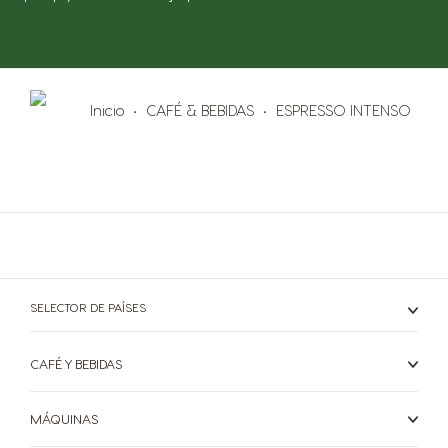
Guatemala
Honduras
Spanish
Spanish
Inicio
CAFÉ & BEBIDAS
ESPRESSO INTENSO
Hong Kong
Hong Kong
English
Chinese
Hungary
Indonesia
Hungarian
Indonesian
Italy
Japan
Italian
Japanese
SELECTOR DE PAÍSES
Korea
Latvia
Korean
Latvian
CAFÉ Y BEBIDAS
Lithuania
Malaysia
Lithuanian
Malay
MÁQUINAS
Malta
Mexico