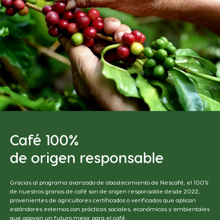
Caribbean
Chile
English
Spanish
Colombia
Costa Rica
Spanish
Spanish
Croatia
Czechia
Croatian
Czeck
Denmark
Ecuador
Dannish
Spanish
Café 100%
El Salvador
Estonia
de origen responsable
Spanish
Estonian
Finland
France
Gracias al programa avanzado de abastecimiento de Nescafé, el 100%
Finnish
French
de nuestros granos de café son de origen responsable desde 2022,
provenientes de agricultores certificados o verificados que aplican
Germany
Greece
estándares externos con prácticas sociales, económicas y ambientales
que apoyan un futuro mejor para el café.
German
Greek