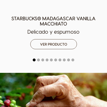
STARBUCKS® MADAGASCAR VANILLA
MACCHIATO
Delicado y espumoso
Selector de países
VER PRODUCTO
Argentina
Austria
Spanish
German
Belgium
Belgium
French
Dutch
Brazil
Bulgaria
Portuguese
Bulgarian