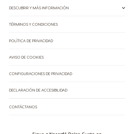
Maltese
Spanish
DESCUBRIR Y MÁS INFORMACIÓN
Nicaragua
Netherland
TÉRMINOS Y CONDICIONES
Spanish
Dutch
POLÍTICA DE PRIVACIDAD
Norway
Panama
Norwegian
Spanish
AVISO DE COOKIES
Paraguay
Peru
Spanish
Spanish
CONFIGURACIONES DE PRIVACIDAD
Philippines
Poland
Filipino
Polish
DECLARACIÓN DE ACCESIBILIDAD
Portugal
Republic of
CONTÁCTANOS
Ireland
Portuguese
English
Romania
Rusia
Romanian
Russian