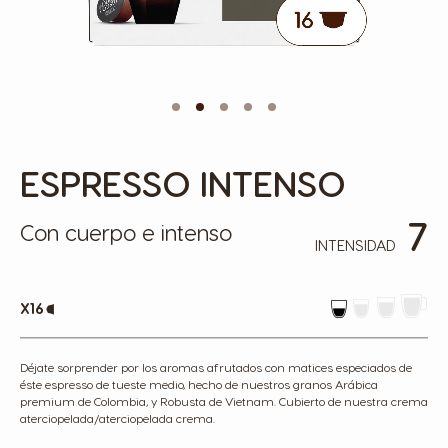
ESPRESSO INTENSO
Skip
to
the
7
beginning
Con cuerpo e intenso
of
INTENSIDAD
the
images
gallery
x16
Déjate sorprender por los aromas afrutados con matices especiados de
éste espresso de tueste medio, hecho de nuestros granos Arábica
premium de Colombia, y Robusta de Vietnam. Cubierto de nuestra crema
aterciopelada/aterciopelada crema.